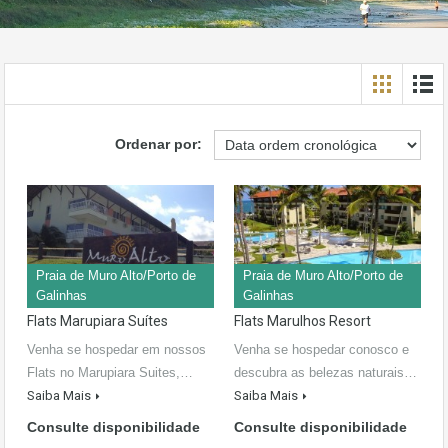
Ordenar por:
Praia de Muro Alto/Porto de
Praia de Muro Alto/Porto de
Galinhas
Galinhas
Flats Marupiara Suítes
Flats Marulhos Resort
Venha se hospedar em nossos
Venha se hospedar conosco e
Flats no Marupiara Suites,…
descubra as belezas naturais…
Saiba Mais
Saiba Mais
Consulte disponibilidade
Consulte disponibilidade